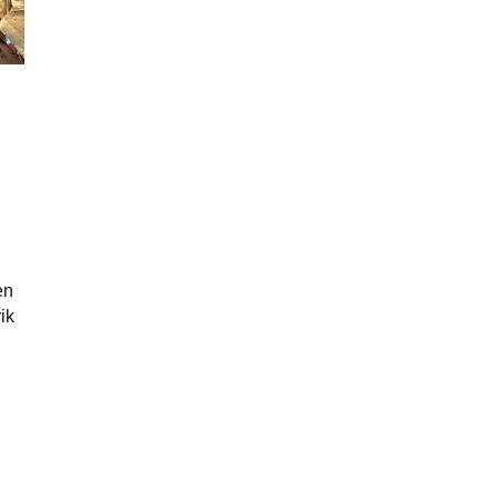
en
ik